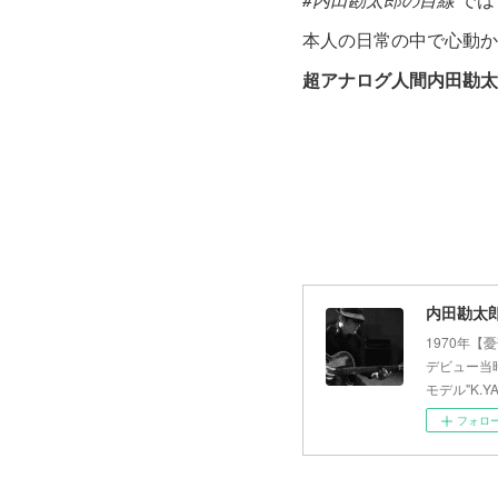
本人の日常の中で心動か
超アナログ人間内田勘太
内田勘太郎オ
1970年
デビュー当時
モデル"K.YAI
フォロ