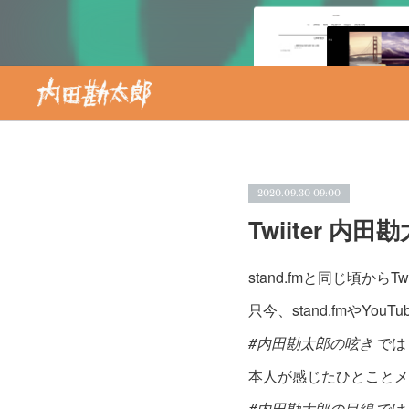
2020.09.30 09:00
Twiiter 内田
stand.fmと同じ頃からTwi
只今、stand.fmやYo
#内田勘太郎の呟き
では
本人が感じたひとことメ
#内田勘太郎の目線
では