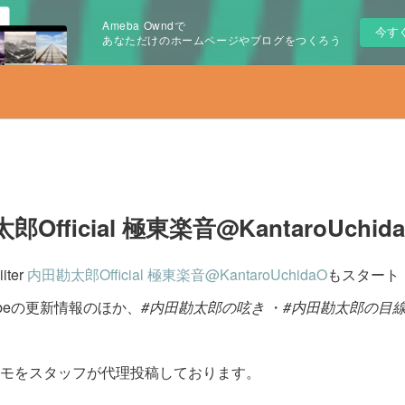
Ameba Owndで
今す
あなただけのホームページやブログをつくろう
勘太郎Official 極東楽音@KantaroUch
iter
内田勘太郎Official 極東楽音@KantaroUchidaO
もスタート
uTubeの更新情報のほか、
#内田勘太郎の呟き
・
#内田勘太郎の目
モをスタッフが代理投稿しております。