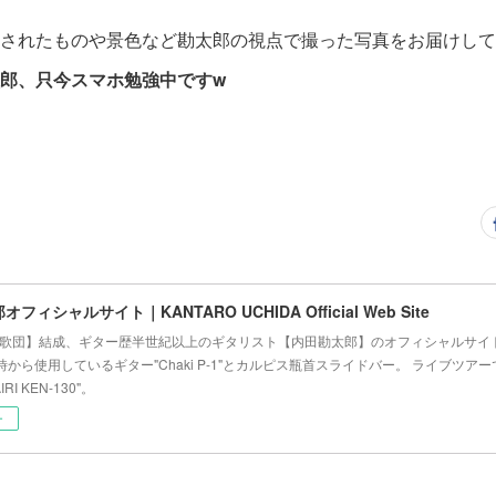
されたものや景色など勘太郎の視点で撮った写真をお届けして
郎、只今スマホ勉強中ですw
フィシャルサイト｜KANTARO UCHIDA Official Web Site
【憂歌団】結成、ギター歴半世紀以上のギタリスト【内田勘太郎】のオフィシャルサイト
から使用しているギター"Chaki P-1"とカルピス瓶首スライドバー。 ライブツ
RI KEN-130"。
ー