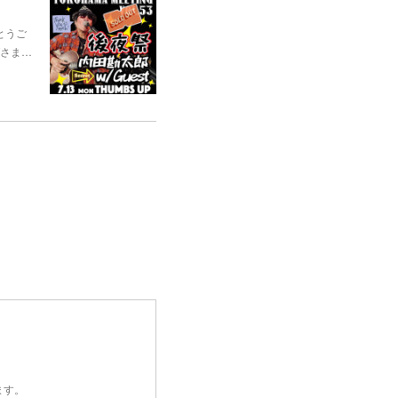
とうご
げさま…
ます。