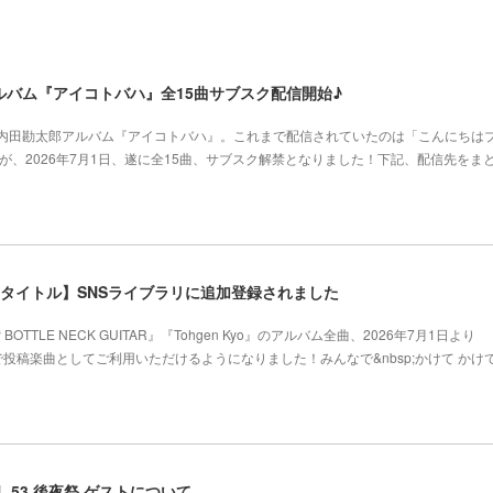
バム『アイコトバハ』全15曲サブスク配信開始♪
と内田勘太郎アルバム『アイコトバハ』。これまで配信されていたのは「こんにちは
が、2026年7月1日、遂に全15曲、サブスク解禁となりました！下記、配信先をま
タイトル】SNSライブラリに追加登録されました
TTLE NECK GUITAR』『Tohgen Kyo』のアルバム全曲、2026年7月1日より
、TikTokで投稿楽曲としてご利用いただけるようになりました！みんなで&nbsp;かけて かけ
VOL.53 後夜祭 ゲストについて