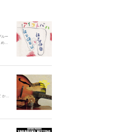
ブルー
とめ…
て か…