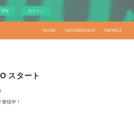
ぐ試す
ログイン
HOME
INFORMATION
PROFILE
idaO スタート
！
線
発信中！