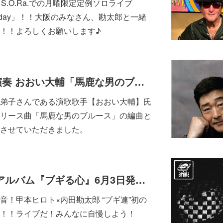
ar S.O.Ra.での月曜限定定例ソロライブ
my Monday」！！大阪のみなさん、勘太郎と一緒
！！よろしくお願いします♪
内田勘太郎編曲・演奏 おおい大輔「馬鹿な男のブルース」6/17配信リリース
弟子さんである演歌歌手【おおい大輔】氏
リース曲「馬鹿な男のブルース」の編曲と
させていただきました。
ブギ連 初のライブアルバム『ブギる心』6月3日発売決定！！
音！甲本ヒロト×内田勘太郎 “ブギ連”初の
！！ライブだ！みんなに自慢しよう！