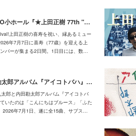
9月3日(木)中野ZERO小ホール『★上田正樹 77th "Kiju" Festival! ~上田正樹の喜寿を祝い、縁あるミュージシャンが集まる2日間~』
” Festival!上田正樹の喜寿を祝い、縁あるミュー
026年7月7日に喜寿（77歳）を迎える上
ンバーが集まる2日間。1日目には、数…
奇妙礼太郎と内田勘太郎アルバム『アイコトバハ』全15曲サブスク配信開始♪
妙礼太郎と内田勘太郎アルバム『アイコトバ
ていたのは「こんにちはブルース」「ふた
2026年7月1日、遂に全15曲、サブス…