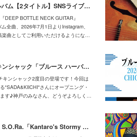
内田勘太郎ソロアルバム【2タイトル】SNSライブラリに追加登録されました
EP BOTTLE NECK GUITAR』
バム全曲、2026年7月1日よりInstagram、
okで投稿楽曲としてご利用いただけるようにな…
8月4日(火)神戸 チキンシャック「ブルース ハーバー」
チキンシャック2度目の登場です！今回は
SADA&KIICHI"さんにオープニング・
ます♪神戸のみなさん、どうぞよろしく…
8月3日(月)大阪難波 S.O.Ra.「Kantaro's Stormy Monday Vol.37」