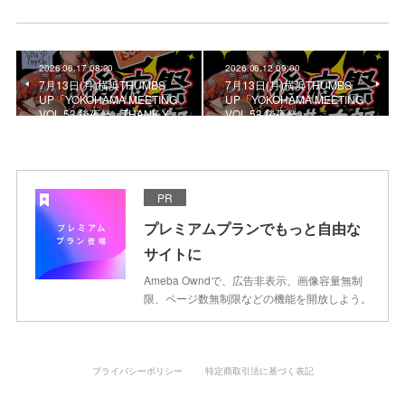
2026.06.17 08:20
2026.06.12 09:00
7月13日(月)横浜THUMBS
7月13日(月)横浜THUMBS
UP「YOKOHAMA MEETING
UP「YOKOHAMA MEETING
VOL.53 後夜祭」THANK Y…
VOL.53 後夜祭」
PR
プレミアムプランでもっと自由な
サイトに
Ameba Owndで、広告非表示、画像容量無制
限、ページ数無制限などの機能を開放しよう。
プライバシーポリシー
特定商取引法に基づく表記