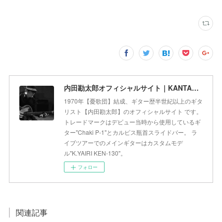
内田勘太郎オフィシャルサイト｜KANTARO UCHIDA Official Web Site
1970年【憂歌団】結成、ギター歴半世紀以上のギタ
リスト【内田勘太郎】のオフィシャルサイト です。
トレードマークはデビュー当時から使用しているギ
ター"Chaki P-1"とカルピス瓶首スライドバー。 ラ
イブツアーでのメインギターはカスタムモデ
ル"K.YAIRI KEN-130"。
フォロー
関連記事