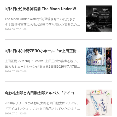
9月5日(土)渋谷神宮前 The Moon Under Water
The Moon Under Waterに初登場させていただきま
す！渋谷神宮前にあるお洒落で落ち着いた雰囲気の…
2026.08.07 01:00
9月3日(木)中野ZERO小ホール『★上田正樹 77th "Kiju" Festival! ~上田正樹の喜寿を祝い、縁あるミュージシャンが集まる2日間~』
上田正樹 77th “Kiju” Festival!上田正樹の喜寿を祝い、
縁あるミュージシャンが集まる2日間2026年7月7日…
2026.07.15 03:00
奇妙礼太郎と内田勘太郎アルバム『アイコトバハ』全15曲サブスク配信開始♪
2020年リリースの奇妙礼太郎と内田勘太郎アルバム
『アイコトバハ』。これまで配信されていたのは「…
2026.07.01 12:00