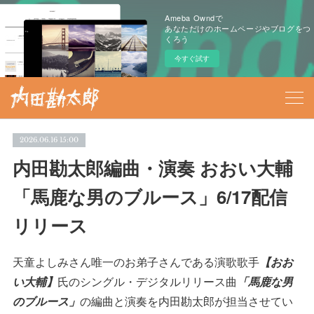
Ameba Owndで
あなただけのホームページやブログをつ
くろう
今すぐ試す
2026.06.16 15:00
内田勘太郎編曲・演奏 おおい大輔
「馬鹿な男のブルース」6/17配信
リリース
天童よしみさん唯一のお弟子さんである演歌歌手
【おお
い大輔】
氏のシングル・デジタルリリース曲
「馬鹿な男
のブルース」
の編曲と演奏を内田勘太郎が担当させてい