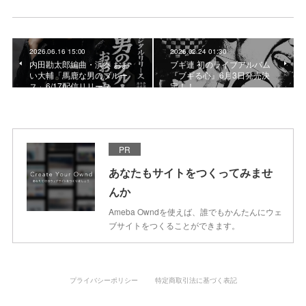
2026.06.16 15:00
2026.02.24 01:30
内田勘太郎編曲・演奏 おお
ブギ連 初のライブアルバム
い大輔「馬鹿な男のブルー
『ブギる心』6月3日発売決
ス」6/17配信リリース
定！！
PR
あなたもサイトをつくってみませ
んか
Ameba Owndを使えば、誰でもかんたんにウェ
ブサイトをつくることができます。
プライバシーポリシー
特定商取引法に基づく表記