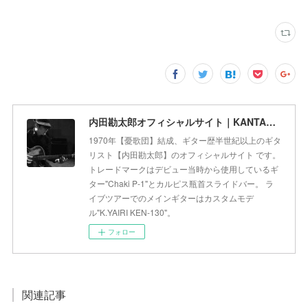
内田勘太郎オフィシャルサイト｜KANTARO UCHIDA Official Web Site
1970年【憂歌団】結成、ギター歴半世紀以上のギタ
リスト【内田勘太郎】のオフィシャルサイト です。
トレードマークはデビュー当時から使用しているギ
ター"Chaki P-1"とカルピス瓶首スライドバー。 ラ
イブツアーでのメインギターはカスタムモデ
ル"K.YAIRI KEN-130"。
フォロー
関連記事